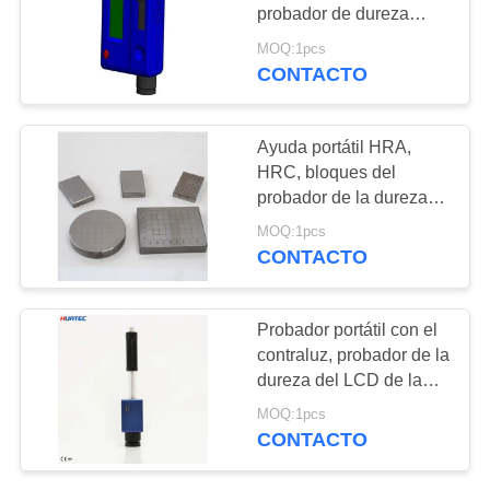
MAPA
probador de dureza
pruebas RHL80
DEL
MOQ:1pcs
CONTACTO
SITIO
PRIVACY
Ayuda portátil HRA,
HRC, bloques del
POLICY
probador de la dureza
del bloque de
MOQ:1pcs
Rockwell/del bloque
CONTACTO
Brinell de prueba de
dureza de HRB
Probador portátil con el
contraluz, probador de la
dureza del LCD de la
dureza de Leeb de la
MOQ:1pcs
pluma
CONTACTO