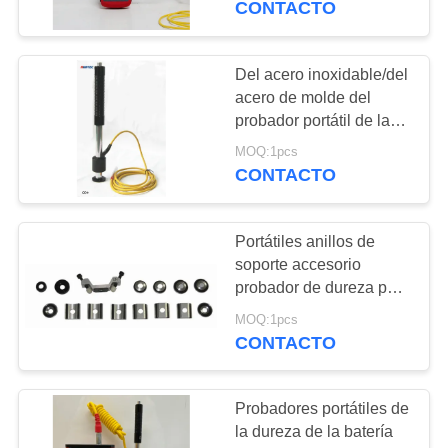
CONTACTO
Del acero inoxidable/del
acero de molde del
probador portátil de la
dureza del dispositivo
MOQ:1pcs
de la HB HS de la ayuda
CONTACTO
HL accesorios
Portátiles anillos de
soporte accesorio
probador de dureza para
materiales en forma
MOQ:1pcs
CONTACTO
Probadores portátiles de
la dureza de la batería