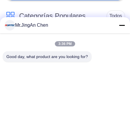
Categorías Populares
Todos
Mr.JingAn Chen
Detector de defectos
Medidor de espesor
por ultrasonidos
por ultrasonidos
3:36 PM
Good day, what product are you looking for?
Medidor de espesor
Durómetro portátil
de recubrimiento
Correas eslabonadas
X-Ray Detector de
de la tubería de la
defectos
radiografía
Detector de
Partículas
vacaciones
Magnéticas