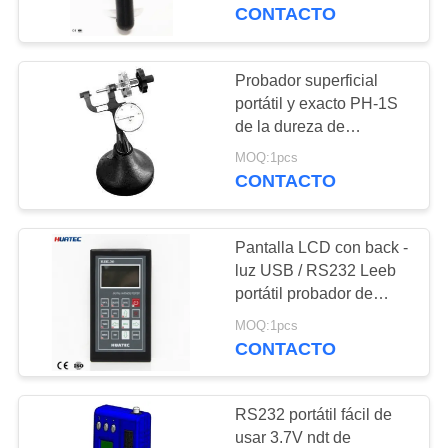
la dureza
CONTACTO
CONTROL
DE
Probador superficial
CALIDAD
portátil y exacto PH-1S
de la dureza de
Rockwell multifuncional
MOQ:1pcs
ÉNTRENOS
CONTACTO
EN
CONTACTO
Pantalla LCD con back -
CON
luz USB / RS232 Leeb
portátil probador de
dureza RHL30
PIDA
MOQ:1pcs
CONTACTO
UNA
CITA
RS232 portátil fácil de
usar 3.7V ndt de