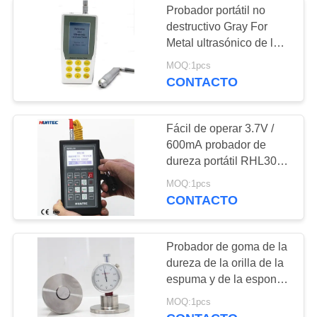
Probador portátil no
destructivo Gray For
Metal ultrasónico de la
dureza del LCD Uci
MOQ:1pcs
CONTACTO
Fácil de operar 3.7V /
600mA probador de
dureza portátil RHL30
para morir cavidad de
MOQ:1pcs
moldes
CONTACTO
Probador de goma de la
dureza de la orilla de la
espuma y de la esponja
400g 5m m
MOQ:1pcs