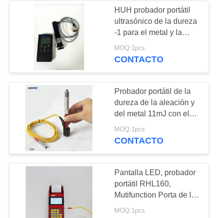
HUH probador portátil
ultrasónico de la dureza
-1 para el metal y la
aleación
MOQ:1pcs
pequeños/grandes
CONTACTO
Probador portátil de la
dureza de la aleación y
del metal 11mJ con el
dispositivo D del
MOQ:1pcs
impacto
CONTACTO
Pantalla LED, probador
portátil RHL160,
Mutifunction Porta de la
dureza de la alta
MOQ:1pcs
precisión