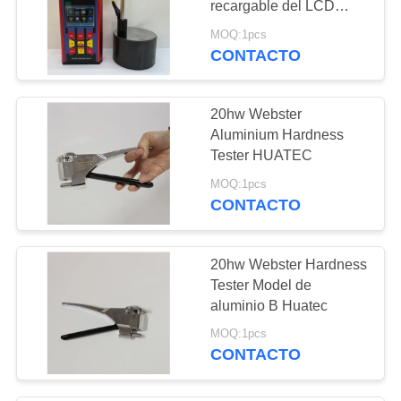
recargable del LCD
color para el metal
MOQ:1pcs
CONTACTO
20hw Webster
Aluminium Hardness
Tester HUATEC
MOQ:1pcs
CONTACTO
20hw Webster Hardness
Tester Model de
aluminio B Huatec
MOQ:1pcs
CONTACTO