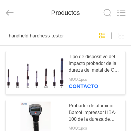
-
2026
HUATEC
GROUP
Productos
CORPORATION.
All
Rights
Reserved.
HOGAR
handheld hardness tester
PRODUCTOS
Tipo de dispositivo del
impacto probador de la
SOBRE
dureza del metal de C,
NOSOTROS
probador de la dureza
MOQ:1pcs
del PDA para el
CONTACTO
pequeño pedazo fino del
VIAJE
trabajo
DE
Probador de aluminio
Barcol Impressor HBA-
LA
100 de la dureza de
FÁBRICA
Barcol del probador de
MOQ:1pcs