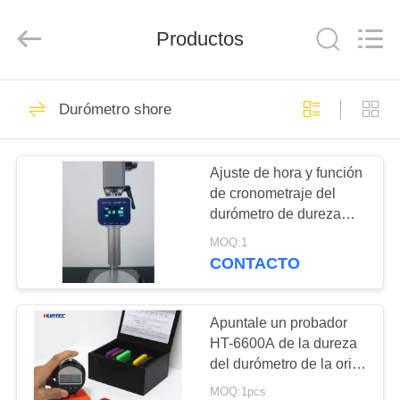
-
2026
HUATEC
GROUP
Productos
CORPORATION.
All
Rights
Reserved.
HOGAR
64
Durómetro shore
Detector de
PRODUCTOS
defectos por
Ajuste de hora y función
de cronometraje del
ultrasonidos
SOBRE
durómetro de dureza
NOSOTROS
Shore digital
MOQ:1
CONTACTO
64
VIAJE
Medidor de espesor
DE
Apuntale un probador
HT-6600A de la dureza
LA
por ultrasonidos
del durómetro de la orilla
FÁBRICA
A del probador de la
MOQ:1pcs