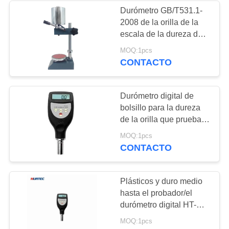
radiografía
Durómetro GB/T531.1-
2008 de la orilla de la
22
escala de la dureza de
Detector de
la orilla D de la orilla C
MOQ:1pcs
CONTACTO
vacaciones
Durómetro digital de
bolsillo para la dureza
de la orilla que prueba el
probador digital de la
70
MOQ:1pcs
dureza de la orilla HT-
CONTACTO
Partículas
6580O (orilla O)
Magnéticas
Plásticos y duro medio
hasta el probador/el
durómetro digital HT-
6580DO de los
MOQ:1pcs
materiales del caucho