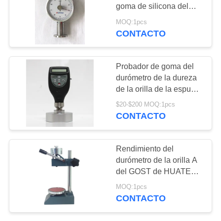
MAPA
goma de silicona del
durómetro de la orilla C
DEL
MOQ:1pcs
de 100HW 2.5m m
CONTACTO
132
SITIO
X-Ray Detector de
PRIVACY
Probador de goma del
defectos
durómetro de la dureza
POLICY
de la orilla de la espuma
para el durómetro de
$20-$200 MOQ:1pcs
goma HT-6520 de la
CONTACTO
orilla
35
Rendimiento del
Correas
durómetro de la orilla A
del GOST de HUATEC
eslabonadas de la
alto
MOQ:1pcs
tubería de la
CONTACTO