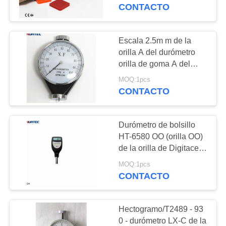
dureza de Digitaces de
CONTACTO
la escala del durómetro
CONTROL
DE
Escala 2.5m m de la
108
CALIDAD
orilla A del durómetro
Medidor de espesor
orilla de goma A del
probador de la dureza
de recubrimiento
MOQ:1pcs
ÉNTRENOS
de 0 - 100 has
CONTACTO
EN
CONTACTO
Durómetro de bolsillo
CON
HT-6580 OO (orilla OO)
de la orilla de Digitaces
60
con la punta de prueba
PIDA
MOQ:1pcs
integrada para la prueba
CONTACTO
Durómetro portátil
UNA
de la dureza de la orilla
CITA
Hectogramo/T2489 - 93
0 - durómetro LX-C de la