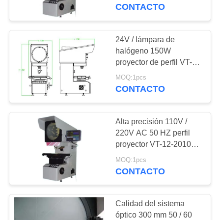
electricidad
CONTACTO
CONTROL
DE
24V / lámpara de
108
CALIDAD
halógeno 150W
Medidor de espesor
proyector de perfil VT-
12-1550T de 300 mm
de recubrimiento
MOQ:1pcs
ÉNTRENOS
para campo de
CONTACTO
mecánico, Colegio
EN
CONTACTO
Alta precisión 110V /
CON
220V AC 50 HZ perfil
proyector VT-12-2010T
60
para mecánica,
PIDA
MOQ:1pcs
electrónica
CONTACTO
Durómetro portátil
UNA
CITA
Calidad del sistema
óptico 300 mm 50 / 60