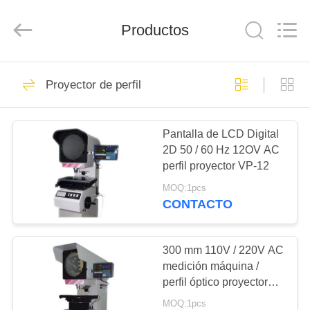
-
2026
HUATEC
GROUP
Productos
CORPORATION.
All
Rights
Reserved.
HOGAR
64
Proyector de perfil
Detector de
PRODUCTOS
defectos por
Pantalla de LCD Digital
2D 50 / 60 Hz 12OV AC
ultrasonidos
SOBRE
perfil proyector VP-12
NOSOTROS
MOQ:1pcs
CONTACTO
64
VIAJE
Medidor de espesor
DE
300 mm 110V / 220V AC
medición máquina /
LA
por ultrasonidos
perfil óptico proyector
FÁBRICA
VT-12 para la
MOQ:1pcs