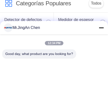
radiografía
Categorías Populares
Todos
22
Detector de defectos
Medidor de espesor
Detector de
por ultrasonidos
por ultrasonidos
Mr.JingAn Chen
vacaciones
Medidor de espesor
Durómetro portátil
12:34 PM
de recubrimiento
Good day, what product are you looking for?
Correas eslabonadas
X-Ray Detector de
70
de la tubería de la
defectos
radiografía
Partículas
Magnéticas
Detector de
Partículas
vacaciones
Magnéticas