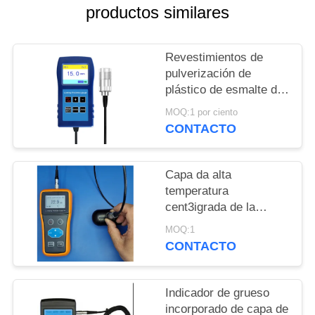
MAPA
productos similares
DEL
SITIO
Revestimientos de
pulverización de
plástico de esmalte de
PRIVACY
13 mm Anticorrosión
MOQ:1 por ciento
POLICY
Revestimiento a
CONTACTO
prueba de fuego
Medidor de grosor TG-
6008
Capa da alta
temperatura
cent3igrada de la
pintura de la capa del
MOQ:1
espray del indicador de
CONTACTO
grueso de la capa de
pintura de 300 grados
Indicador de grueso
incorporado de capa de