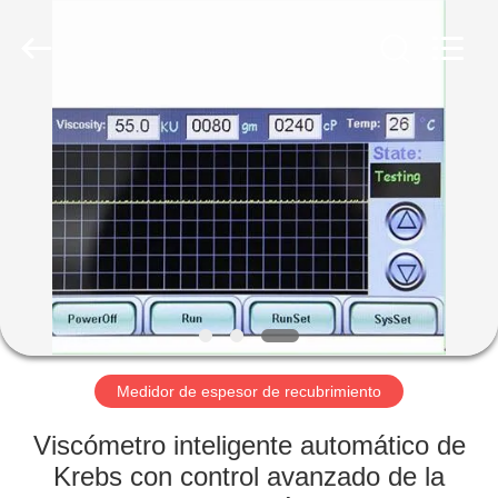
-
2026
HUATEC
GROUP
CORPORATION.
All
Rights
Reserved.
HOGAR
PRODUCTOS
SOBRE
NOSOTROS
VIAJE
DE
Medidor de espesor de recubrimiento
LA
Viscómetro inteligente automático de
FÁBRICA
Krebs con control avanzado de la