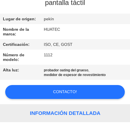
pantalla táctil
CONTROL
Lugar de origen:
pekín
DE
CALIDAD
Nombre de la
HUATEC
marca:
Certificación:
ISO, CE, GOST
ÉNTRENOS
Número de
1112
EN
modelo:
CONTACTO
Alta luz:
,
probador oating del grueso
medidor de espesor de revestimiento
CON
CONTACTO!
PIDA
UNA
INFORMACIÓN DETALLADA
CITA