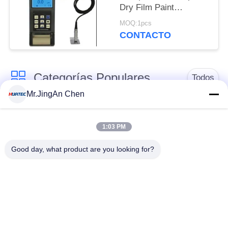
Dry Film Paint
Elcometer de la
MOQ:1pcs
impresora Tg110
CONTACTO
Categorías Populares
Todos
Mr.JingAn Chen
Detector de defectos
Medidor de espesor
por ultrasonidos
por ultrasonidos
1:03 PM
Good day, what product are you looking for?
Medidor de espesor
Durómetro portátil
de recubrimiento
Correas eslabonadas
X-Ray Detector de
de la tubería de la
defectos
radiografía