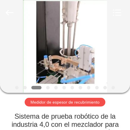
-
2026
HUATEC
GROUP
CORPORATION.
All
Rights
Reserved.
HOGAR
PRODUCTOS
SOBRE
NOSOTROS
VIAJE
DE
Medidor de espesor de recubrimiento
LA
Sistema de prueba robótico de la
FÁBRICA
industria 4,0 con el mezclador para