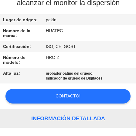
alcanzar el monitor la dispersión
CONTROL
Lugar de origen:
pekín
DE
CALIDAD
Nombre de la
HUATEC
marca:
Certificación:
ISO, CE, GOST
ÉNTRENOS
Número de
HRC-2
EN
modelo:
CONTACTO
Alta luz:
,
probador oating del grueso
Indicador de grueso de Digitaces
CON
CONTACTO!
PIDA
UNA
INFORMACIÓN DETALLADA
CITA