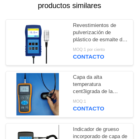
MAPA
productos similares
DEL
SITIO
Revestimientos de
pulverización de
plástico de esmalte de
PRIVACY
13 mm Anticorrosión
MOQ:1 por ciento
POLICY
Revestimiento a
CONTACTO
prueba de fuego
Medidor de grosor TG-
6008
Capa da alta
temperatura
cent3igrada de la
pintura de la capa del
MOQ:1
espray del indicador de
CONTACTO
grueso de la capa de
pintura de 300 grados
Indicador de grueso
incorporado de capa de