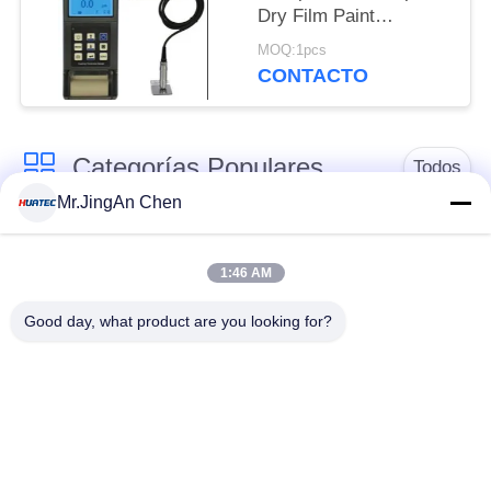
Dry Film Paint
Elcometer de la
MOQ:1pcs
impresora Tg110
CONTACTO
Categorías Populares
Todos
Mr.JingAn Chen
Detector de defectos
Medidor de espesor
por ultrasonidos
por ultrasonidos
1:46 AM
Good day, what product are you looking for?
Medidor de espesor
Durómetro portátil
de recubrimiento
Correas eslabonadas
X-Ray Detector de
de la tubería de la
defectos
radiografía