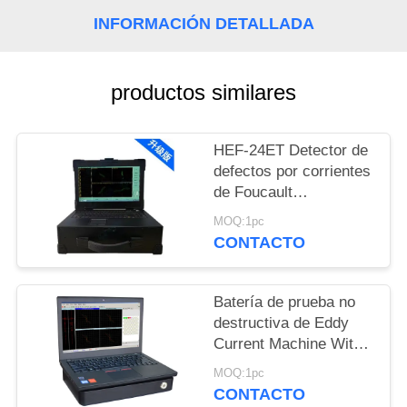
MAPA
INFORMACIÓN DETALLADA
DEL
SITIO
productos similares
PRIVACY
HEF-24ET Detector de
POLICY
defectos por corrientes
de Foucault
multifrecuencia para
MOQ:1pc
tubos de calderas e
CONTACTO
intercambiadores de
calor
Batería de prueba no
destructiva de Eddy
Current Machine With
Lithium
MOQ:1pc
CONTACTO