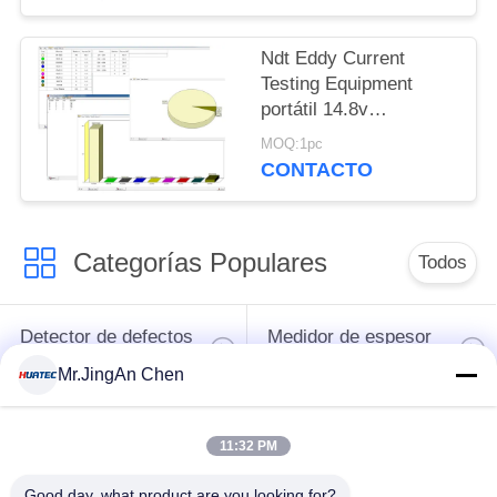
Ndt Eddy Current
Testing Equipment
portátil 14.8v
construido en batería
MOQ:1pc
de litio
CONTACTO
Categorías Populares
Todos
Detector de defectos
Medidor de espesor
por ultrasonidos
por ultrasonidos
Mr.JingAn Chen
Medidor de espesor
Durómetro portátil
11:32 PM
de recubrimiento
Good day, what product are you looking for?