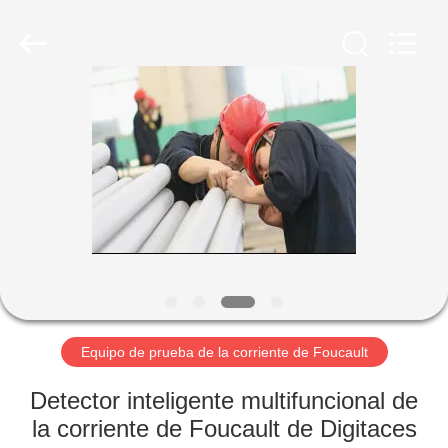
-
2026
HUATEC
GROUP
CORPORATION.
All
Rights
Reserved.
HOGAR
PRODUCTOS
SOBRE
NOSOTROS
VIAJE
DE
Equipo de prueba de la corriente de Foucault
LA
Detector inteligente multifuncional de
FÁBRICA
la corriente de Foucault de Digitaces