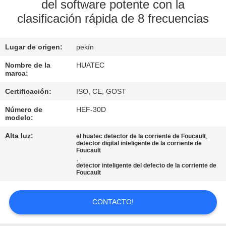
del software potente con la
clasificación rápida de 8 frecuencias
CONTROL
DE
Lugar de origen:
pekín
CALIDAD
Nombre de la
HUATEC
marca:
ÉNTRENOS
Certificación:
ISO, CE, GOST
EN
Número de
HEF-30D
CONTACTO
modelo:
CON
Alta luz:
,
el huatec detector de la corriente de Foucault
detector digital inteligente de la corriente de
Foucault
,
PIDA
detector inteligente del defecto de la corriente de
Foucault
UNA
CITA
CONTACTO!