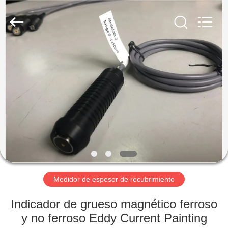
-
2026
HUATEC
GROUP
CORPORATION.
All
Rights
Reserved.
HOGAR
PRODUCTOS
SOBRE
NOSOTROS
VIAJE
DE
Medidor de espesor de recubrimiento
LA
Indicador de grueso magnético ferroso
FÁBRICA
y no ferroso Eddy Current Painting