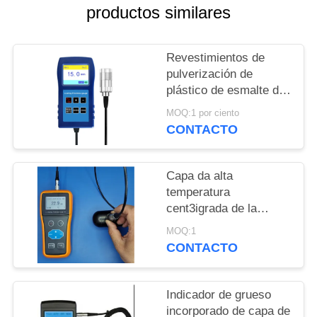
MAPA
productos similares
DEL
SITIO
Revestimientos de
pulverización de
plástico de esmalte de
PRIVACY
13 mm Anticorrosión
MOQ:1 por ciento
POLICY
Revestimiento a
CONTACTO
prueba de fuego
Medidor de grosor TG-
6008
Capa da alta
temperatura
cent3igrada de la
pintura de la capa del
MOQ:1
espray del indicador de
CONTACTO
grueso de la capa de
pintura de 300 grados
Indicador de grueso
incorporado de capa de