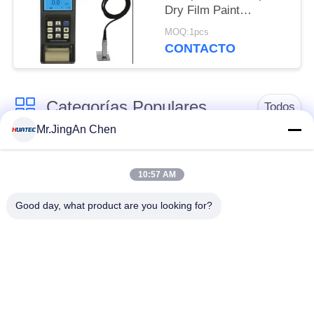
Dry Film Paint
Elcometer de la
MOQ:1pcs
impresora Tg110
CONTACTO
Categorías Populares
Todos
Mr.JingAn Chen
Detector de defectos
Medidor de espesor
por ultrasonidos
por ultrasonidos
10:57 AM
Good day, what product are you looking for?
Medidor de espesor
Durómetro portátil
de recubrimiento
Correas eslabonadas
X-Ray Detector de
de la tubería de la
defectos
radiografía