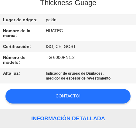
Thickness Guage
CONTROL
Lugar de origen:
pekín
DE
CALIDAD
Nombre de la
HUATEC
marca:
Certificación:
ISO, CE, GOST
ÉNTRENOS
Número de
TG 6000FN1.2
EN
modelo:
CONTACTO
Alta luz:
,
Indicador de grueso de Digitaces
medidor de espesor de revestimiento
CON
CONTACTO!
PIDA
UNA
INFORMACIÓN DETALLADA
CITA