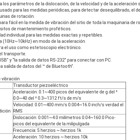
lla los parámetros de la dislocación, de la velocidad y de la aceleració
usado para las medidas periódicas, para detectar desequilibrado, el d
inas de rotación.
ra fácil en la medida de vibración del sitio de toda la maquinaria de ro
pósitos de mantenimiento proféticos.
dad individual para las medidas exactas y repetibles.
a (10Hz~10kHz) en modo de la aceleración.
ara el uso como estetoscopio electrónico.
l transporte.
s USB” y “la salida de datos RS-232” para conectar con PC.
la salida de datos del ™ de Bluetooth”.
 vibración
Transductor piezoeléctrico
Aceleración: 0.1~400 picos del equivalente de g del ²
0.0~40 del ² 0.3~1312 ft/s de m/s
Velocidad: 0.01~400 mm/s 0.004~16.0 inch/s verdad el
ición
RMS
Dislocación: 0.001~4.0 milímetros 0.04~160.0 Pico-
picos del equivalente de la milipulgada
Frecuencia: 5 herzios ~ herzios 1k
Aceleración: 10 herzios ~ herzios 10k