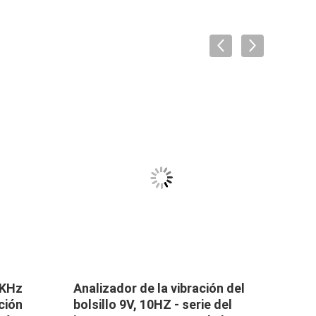
1KHz
Analizador de la vibración del
Anal
nción
bolsillo 9V, 10HZ - serie del
pequ