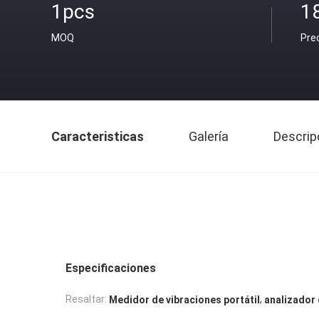
1pcs
1
MOQ
Pre
Caracteristicas
Galería
Descrip
Especificaciones
,
Resaltar:
Medidor de vibraciones portátil
analizador 