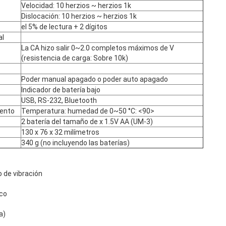
Velocidad: 10 herzios ~ herzios 1k
Dislocación: 10 herzios ~ herzios 1k
el 5% de lectura + 2 dígitos
al
La CA hizo salir 0~2.0 completos máximos de V
(resistencia de carga: Sobre 10k)
Poder manual apagado o poder auto apagado
Indicador de batería bajo
USB, RS-232, Bluetooth
iento
Temperatura: humedad de 0~50 °C: <90>
2 batería del tamaño de x 1.5V AA (UM-3)
130 x 76 x 32 milímetros
340 g (no incluyendo las baterías)
o de vibración
ico
a)