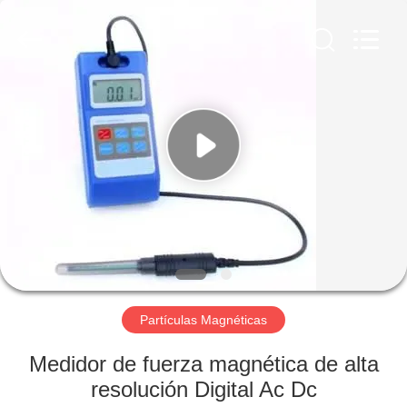
-
2026
HUATEC
GROUP
CORPORATION.
All
Rights
Reserved.
HOGAR
PRODUCTOS
SOBRE
NOSOTROS
VIAJE
DE
Partículas Magnéticas
LA
Medidor de fuerza magnética de alta
FÁBRICA
resolución Digital Ac Dc