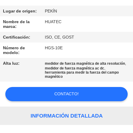
CONTROL
Lugar de origen:
PEKÍN
DE
Nombre de la
HUATEC
marca:
CALIDAD
Certificación:
ISO, CE, GOST
Número de
HGS-10E
ÉNTRENOS
modelo:
EN
Alta luz:
,
medidor de fuerza magnética de alta resolución
CONTACTO
,
medidor de fuerza magnética ac dc
herramienta para medir la fuerza del campo
magnético
CON
CONTACTO!
PIDA
UNA
INFORMACIÓN DETALLADA
CITA