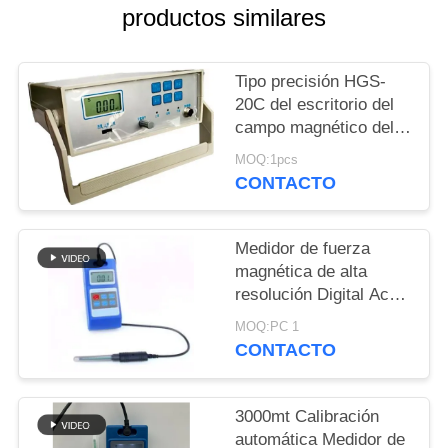
MAPA
productos similares
DEL
SITIO
Tipo precisión HGS-
20C del escritorio del
campo magnético del
PRIVACY
metro de la CA
MOQ:1pcs
POLICY
Milligauss de DC de la
CONTACTO
conversión de la TA
GS
Medidor de fuerza
magnética de alta
resolución Digital Ac
Dc
MOQ:PC 1
CONTACTO
3000mt Calibración
automática Medidor de