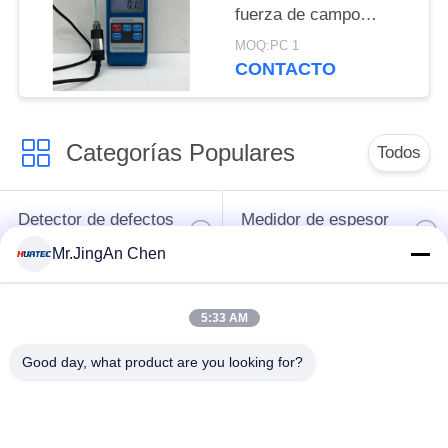
fuerza de campo
magnético Efecto Hall
MOQ:PC 1
digital Tesla
CONTACTO
Magnetómetro Hgs-106
Categorías Populares
Todos
Detector de defectos
Medidor de espesor
por ultrasonidos
por ultrasonidos
Mr.JingAn Chen
Medidor de espesor
Durómetro portátil
5:33 AM
de recubrimiento
Good day, what product are you looking for?
Correas eslabonadas
X-Ray Detector de
de la tubería de la
defectos
radiografía