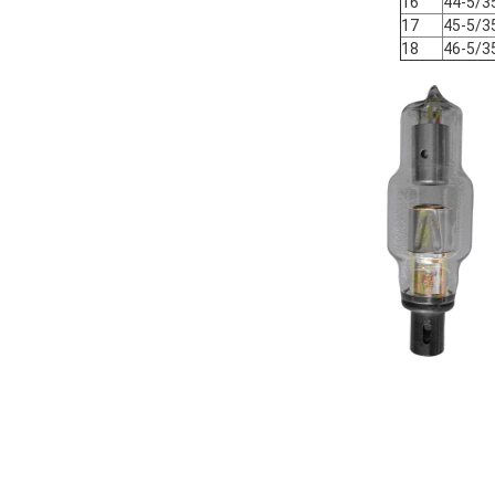
16
44-5/3
17
45-5/3
18
46-5/3