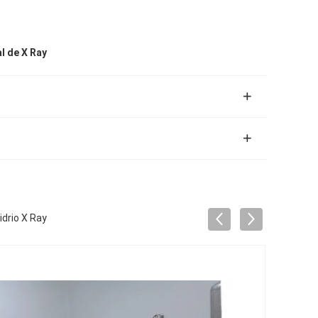
l de X Ray
idrio X Ray