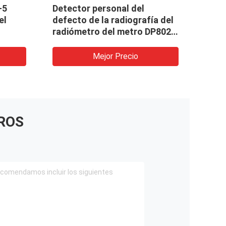
-5
Detector personal del
Anal
el
defecto de la radiografía del
portá
radiómetro del metro DP802i
de la alarma de la dosis,
dosímetro
Mejor Precio
ROS