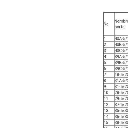
Nombre
No
parte
1
40A-5/
2
40B-5/
3
40C-5/
4
39A-5/
5
39B-5/
6
39C-5/
7
18-5/2
8
31A-5/
9
31-5/2
10
28-5/2
11
29-5/2
12
37-5/2
13
35-5/3
14
36-5/3
15
38-5/3