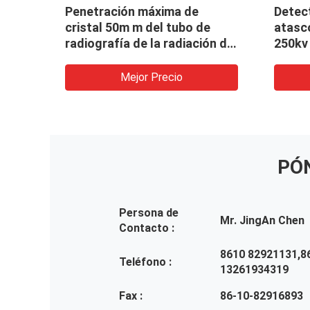
605
Penetración máxima de
Detect
afía
cristal 50m m del tubo de
atasc
ca
radiografía de la radiación de
250kv 
a de
la radiografía del detector
radiog
portátil direccional del
funci
Mejor Precio
defecto
PÓ
Persona de
Mr. JingAn Chen
Contacto :
8610 82921131,8
Teléfono :
13261934319
Fax :
86-10-82916893