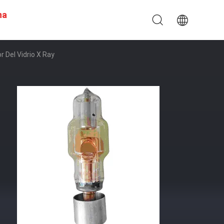
na
 Del Vidrio X Ray