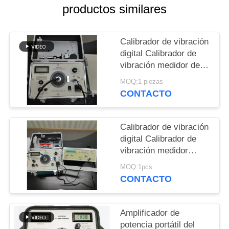
MAPA
productos similares
DEL
SITIO
Calibrador de vibración
digital Calibrador de
vibración medidor de
PRIVACY
vibración agitador de
MOQ:1 piezas
POLICY
1Hz a 10kHz ajustable
CONTACTO
continuamente HG-
5020i
Calibrador de vibración
digital Calibrador de
vibración medidor
Analista de vibración /
MOQ:1pcs
probador ISO10816
CONTACTO
HG-5020i
Amplificador de
potencia portátil del