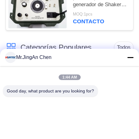
generador de Shaker
Vibration Calibrator
MOQ:1pcs
Sine Signal del PDA
CONTACTO
Categorías Populares
Todos
Mr.JingAn Chen
Detector de defectos
Medidor de espesor
por ultrasonidos
por ultrasonidos
1:44 AM
Good day, what product are you looking for?
Medidor de espesor
Durómetro portátil
de recubrimiento
Correas eslabonadas
X-Ray Detector de
de la tubería de la
defectos
radiografía