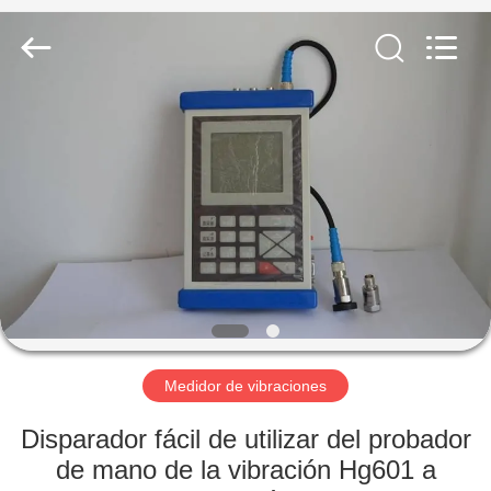
-
2026
HUATEC
GROUP
CORPORATION.
All
Rights
Reserved.
HOGAR
PRODUCTOS
SOBRE
NOSOTROS
VIAJE
DE
Medidor de vibraciones
LA
Disparador fácil de utilizar del probador
FÁBRICA
de mano de la vibración Hg601 a