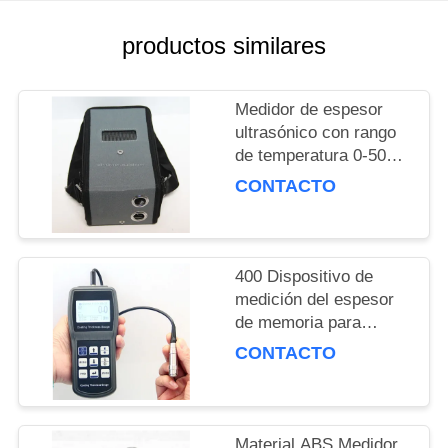
MAPA
DEL
productos similares
SITIO
Medidor de espesor
ultrasónico con rango
PRIVACY
de temperatura 0-50C,
POLICY
rango de medición 0.75
CONTACTO
mm a 300 mm y
profundidad de prueba
120 mm
400 Dispositivo de
medición del espesor
de memoria para
pruebas de
CONTACTO
temperatura en
condiciones de trabajo
pesado hasta 800
grados C
Material ABS Medidor