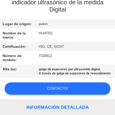
indicador ultrasónico de la medida
Digital
CONTROL
DE
Lugar de origen:
pekín
CALIDAD
Nombre de la
HUATEC
marca:
ÉNTRENOS
Certificación:
ISO, CE, GOST
EN
Número de
TG8812
CONTACTO
modelo:
CON
Alta luz:
,
galga de espesores por ultrasonido digital
A través de galga de espesores de revestimiento
PIDA
CONTACTO!
UNA
CITA
INFORMACIÓN DETALLADA