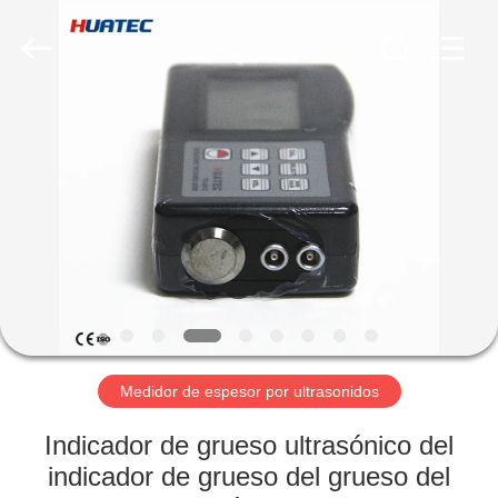
-
2026
HUATEC
GROUP
CORPORATION.
All
Rights
Reserved.
HOGAR
PRODUCTOS
SOBRE
NOSOTROS
VIAJE
DE
Medidor de espesor por ultrasonidos
LA
Indicador de grueso ultrasónico del
FÁBRICA
indicador de grueso del grueso del