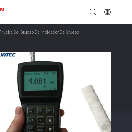
na
Prueba Del Grueso Del Indicador De Grueso