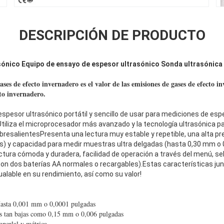
DESCRIPCIÓN DE PRODUCTO
sónico Equipo de ensayo de espesor ultrasónico Sonda ultrasónica
ases de efecto invernadero es el valor de las emisiones de gases de efecto i
cto invernadero.
pesor ultrasónico portátil y sencillo de usar para mediciones de espes
.Utiliza el microprocesador más avanzado y la tecnología ultrasónica pa
resalientesPresenta una lectura muy estable y repetible, una alta pre
s) y capacidad para medir muestras ultra delgadas (hasta 0,30 mm o
tura cómoda y duradera, facilidad de operación a través del menú, sel
on dos baterías AA normales o recargables).Estas características jun
alable en su rendimiento, así como su valor!
 Hasta 0,001 mm o 0,0001 pulgadas
as tan bajas como 0,15 mm o 0,006 pulgadas
mperlal y métrica