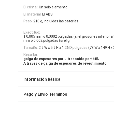
El cristal:
Un solo elemento
El material:
El ABS
Peso:
210 g, incluidas las baterías
Exactitud:
± 0,005 mm o 0,0002 pulgadas (si el grosor es inferior a
mm o 0,002 pulgadas (si el gr
Tamaño:
2.9 W x 5.9 H x 1.26 D pulgadas (73 W x 149 H x
Resaltar:
,
galga de espesores por ultrasonido portátil
A través de galga de espesores de revestimiento
Información básica
Pago y Envío Términos