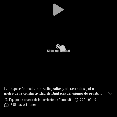
CONTROL
DE
CALIDAD
ÉNTRENOS
EN
CONTACTO
CON
PIDA
La inspección mediante radiografías y ultrasonidos pulsó
UNA
metro de la conductividad de Digitaces del equipo de prueba
de la corriente de Foucault
Equipo de prueba de la corriente de Foucault
2021-09-10
CITA
295 Las opiniones