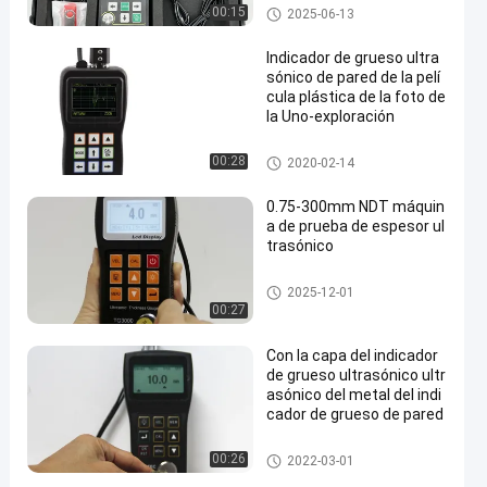
Medidor de espesor por ultras
00:15
2025-06-13
onidos
Indicador de grueso ultra
sónico de pared de la pelí
cula plástica de la foto de
la Uno-exploración
Medidor de espesor por ultras
00:28
2020-02-14
onidos
0.75-300mm NDT máquin
a de prueba de espesor ul
trasónico
Medidor de espesor por ultras
2025-12-01
onidos
00:27
Con la capa del indicador
de grueso ultrasónico ultr
asónico del metal del indi
cador de grueso de pared
Medidor de espesor por ultras
00:26
2022-03-01
onidos