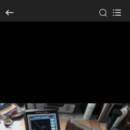
-
2026
HUATEC
GROUP
CORPORATION.
All
Rights
Reserved.
HOGAR
PRODUCTOS
SOBRE
NOSOTROS
VIAJE
DE
LA
FÁBRICA