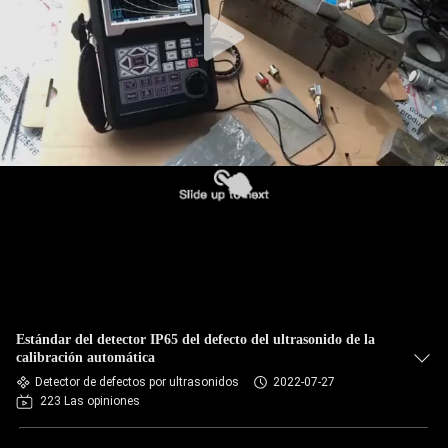
CONTROL
DE
CALIDAD
ÉNTRENOS
EN
CONTACTO
CON
PIDA
Estándar del detector IP65 del defecto del ultrasonido de la
UNA
calibración automática
Detector de defectos por ultrasonidos
2022-07-27
CITA
223 Las opiniones