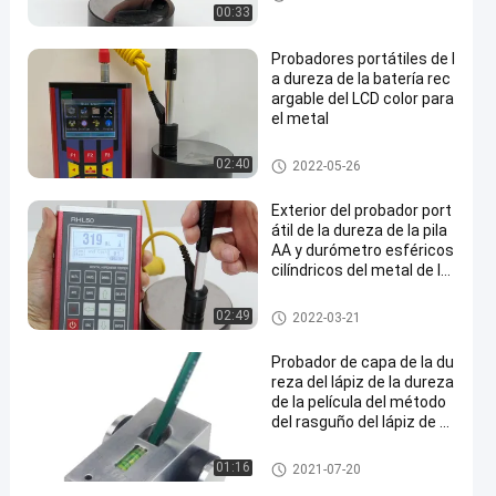
00:33
Probadores portátiles de l
a dureza de la batería rec
argable del LCD color para
el metal
Durómetro portátil
02:40
2022-05-26
Exterior del probador port
átil de la dureza de la pila
AA y durómetro esféricos
cilíndricos del metal de la
superficie interior
Durómetro portátil
02:49
2022-03-21
Probador de capa de la du
reza del lápiz de la dureza
de la película del método
del rasguño del lápiz de A
STM D3363-00
Durómetro portátil
01:16
2021-07-20