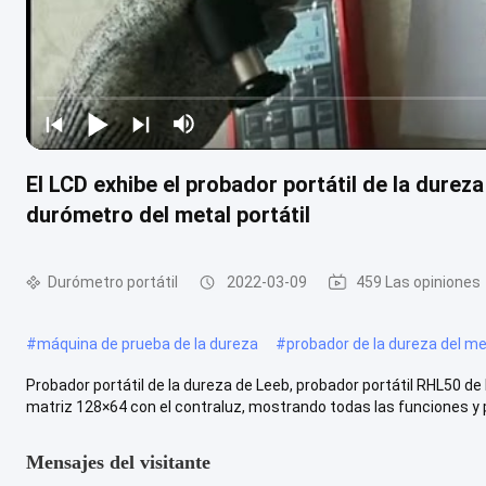
El LCD exhibe el probador portátil de la durez
durómetro del metal portátil
Durómetro portátil
2022-03-09
459 Las opiniones
#
máquina de prueba de la dureza
#
probador de la dureza del me
Probador portátil de la dureza de Leeb, probador portátil RHL50 de 
matriz 128×64 con el contraluz, mostrando todas las funciones y p
Mensajes del visitante