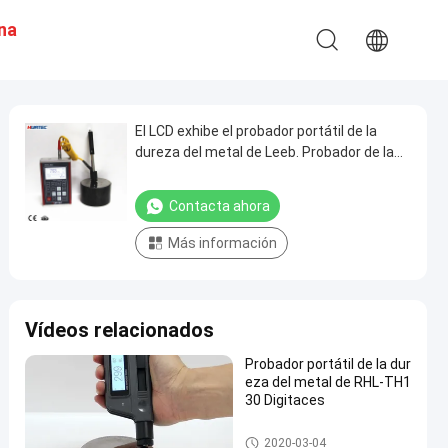
Una
n
El LCD exhibe el probador portátil de la
dureza del metal de Leeb. Probador de la
dureza del durómetro del metal portátil
Contacta ahora
Más información
Vídeos relacionados
Probador portátil de la dur
eza del metal de RHL-TH1
30 Digitaces
Durómetro portátil
2020-03-04