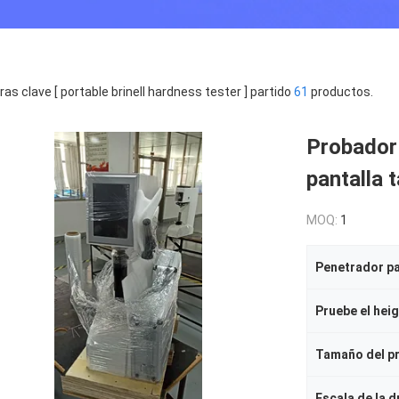
ras clave [ portable brinell hardness tester ] partido
61
productos.
Probador 
pantalla t
MOQ:
1
Pruebe el hei
Tamaño del p
Escala de la 