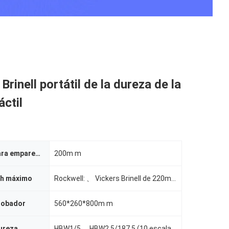
Brinell portátil de la dureza de la
áctil
Penetrador para emparedar distancia
200m m
gh máximo
Rockwell: 、 Vickers Brinell de 220m m: 150m m
robador
560*260*800m m
dureza
HBW1/5、 HBW2.5/187.5 (10 escalas selectas) del、 HBW5/125 del、 HBW10/100 del、 HBW2.5/62.5 del、 HBW2.5