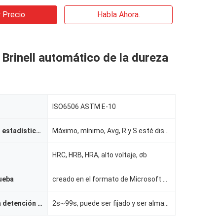
 Precio
Habla Ahora.
Brinell automático de la dureza
ISO6506 ASTM E-10
Valores de las estadísticas
Máximo, mínimo, Avg, R y S esté disponible
HRC, HRB, HRA, alto voltaje, σb
ueba
creado en el formato de Microsoft Excel, puede ser corrigen, copian, imprimen mientras que usted lo
Duración de la detención de la carga
2s~99s, puede ser fijado y ser almacenado