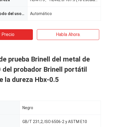
Pruebe el método del uso de la fuerza
Automático
 Precio
Habla Ahora.
e prueba Brinell del metal de
del probador Brinell portátil
e la dureza Hbx-0.5
Negro
GB/T 231,2, ISO 6506-2 y ASTM E10