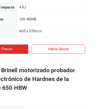
l impacto
4.9J
ba
100-400HB
Φ55 x 370m m
 Precio
Habla Ahora.
Brinell motorizado probador
lectrónico de Hardnes de la
e 650 HBW