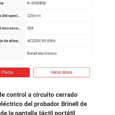
ba
8~650HBW
Máximo, altura del speciment
225m m
Ampliación del microscopio
20X
Fuente y voltaje de alimentación
AC220V/50-60Hz
Brinell electrónico
 Precio
Habla Ahora.
e control a circuito cerrado
léctrico del probador Brinell de
de la pantalla táctil portátil