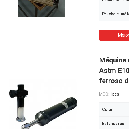
Mejor
Máquina d
Astm E10 
ferroso d
MOQ:
1pcs
Color
Estándares