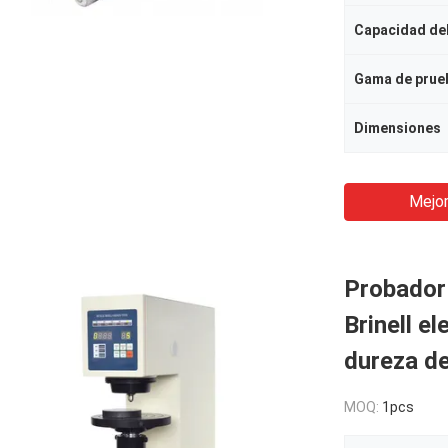
Capacidad de
Gama de prue
Dimensiones
Mejor
Probador 
Brinell e
dureza d
MOQ:
1pcs