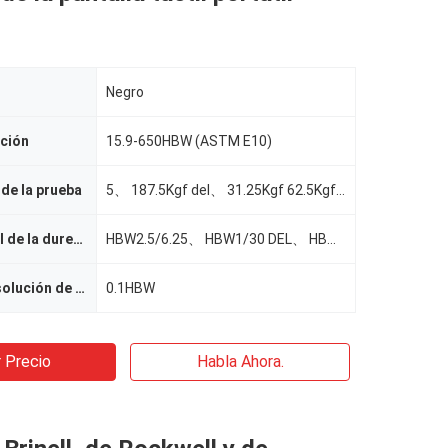
Negro
ción
15.9-650HBW (ASTM E10)
 de la prueba
5、 187.5Kgf del、 31.25Kgf 62.5Kgf de Kgf del、 30 de Kgf del、 25 de Kgf del、 15,625 de Kgf del、 10 de
Escalas Brinell de la dureza
HBW2.5/6.25、 HBW1/30 DEL、 HBW1/10 DEL、 HBW1/5 DEL、 HBW2.5/187.5 DEL、 HBW2.5/62.5 DEL、 HBW2.5/31.25 D
Ratio de la resolución de la dureza
0.1HBW
 Precio
Habla Ahora.