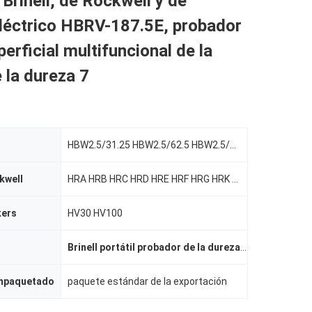
Brinell, de Rockwell y de
eléctrico HBRV-187.5E, probador
perficial multifuncional de la
 la dureza 7
HBW2.5/31.25 HBW2.5/62.5 HBW2.5/187.5 HBW5/62.5
kwell
HRA HRB HRC HRD HRE HRF HRG HRK HRH
kers
HV30 HV100
Brinell portátil probador de la dureza
,
probador super
empaquetado
paquete estándar de la exportación