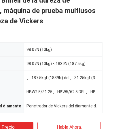
Brinell de la dureza de
, máquina de prueba multiusos
eza de Vickers
98.07N (10kg)
98.07N (10kg) ~1839N (187.5kg)
、 187.5kgf (1839N) del、 31.25kgf (306.5N) 62.5kgf (612.9N)
HBW2.5/31.25、 HBW5/62.5 DEL、 HBW2.5/187.5 DEL、 HBW2.5/62.5
el diamante
Penetrador de Vickers del diamante del、 del penetrador de Rockwell del diamante
 Precio
Habla Ahora.