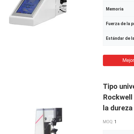
Memoria
Fuerza de la 
Estándar de l
Mejor
Tipo univ
Rockwell 
la dureza
MOQ:
1