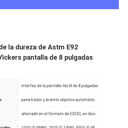
de la dureza de Astm E92
ickers pantalla de 8 pulgadas
interfaz de la pantalla táctil de 8 pulgadas
o
penetrador y la lente objetiva automáticamente cambiar el uno al otro
ahorrado en el formato de EXCEL en disco del USB
prueba
10GF (0.098N), 25GF (0.245N), 50GF (0.49N), 100GF (0.98N), 200GF (1.96N), 300GF (2.94N), 500GF (4.9N