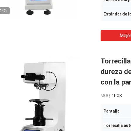
DEO
Estándar de l
Mejor
Torrecill
dureza de
con la pan
MOQ:
1PCS
Pantalla
Torrecilla aut