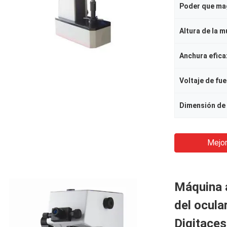
Mejor
Máquina a
del ocula
Digitaces