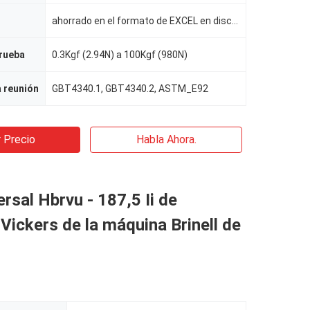
ahorrado en el formato de EXCEL en disco del USB
prueba
0.3Kgf (2.94N) a 100Kgf (980N)
a reunión
GBT4340.1, GBT4340.2, ASTM_E92
 Precio
Habla Ahora.
ersal Hbrvu - 187,5 Ii de
Vickers de la máquina Brinell de