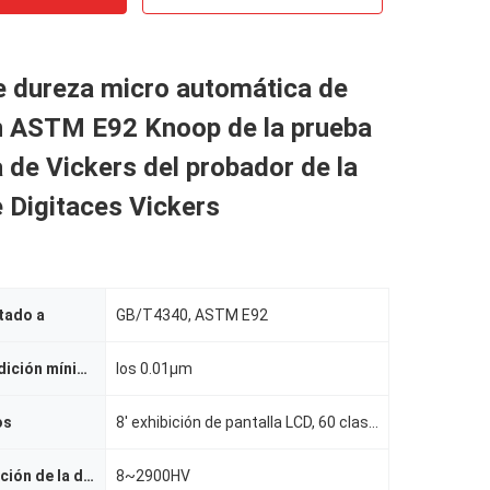
e dureza micro automática de
 ASTM E92 Knoop de la prueba
 de Vickers del probador de la
 Digitaces Vickers
tado a
GB/T4340, ASTM E92
Unidad de medición mínima
los 0.01µm
os
8' exhibición de pantalla LCD, 60 clases de almacenamiento de los resultados de la prueba, dentro de
Gama de medición de la dureza
8~2900HV