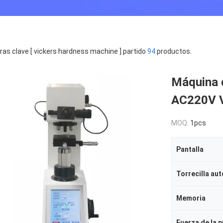
ras clave [ vickers hardness machine ] partido
94
productos.
Máquina 
AC220V V
MOQ:
1pcs
Pantalla
Torrecilla aut
Memoria
Fuerza de la 