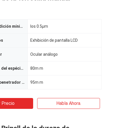
Unidad de medición mínima
los 0.5µm
os
Exhibición de pantalla LCD
ar
Ocular análogo
Altura máxima del espécimen
80m m
Distancia del penetrador a la pared externa
95m m
 Precio
Habla Ahora.