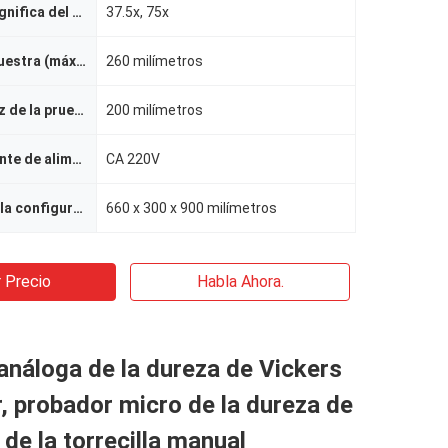
Poder que magnifica del microscopio
37.5x, 75x
Altura de la muestra (máxima)
260 milímetros
Anchura eficaz de la prueba
200 milímetros
Voltaje de fuente de alimentación
CA 220V
Dimensión de la configuración exterior
660 x 300 x 900 milímetros
 Precio
Habla Ahora.
náloga de la dureza de Vickers
r, probador micro de la dureza de
 de la torrecilla manual