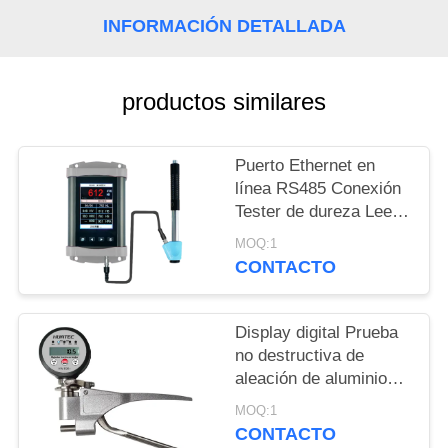
MAPA
INFORMACIÓN DETALLADA
DEL
SITIO
productos similares
PRIVACY
Puerto Ethernet en
POLICY
línea RS485 Conexión
Tester de dureza Leeb
portátil para pruebas
MOQ:1
de dureza en tiempo
CONTACTO
real
Display digital Prueba
no destructiva de
aleación de aluminio
Webster Tester de
MOQ:1
dureza
CONTACTO