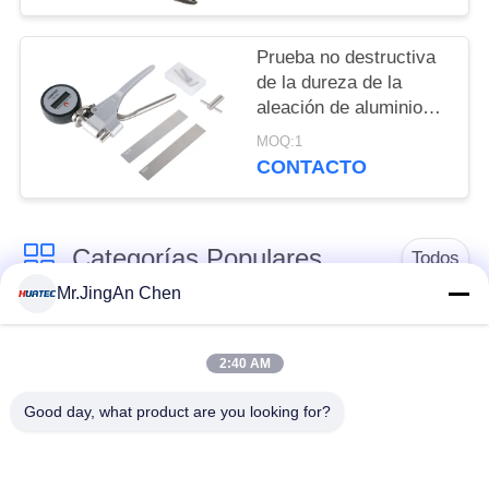
Prueba no destructiva
de la dureza de la
aleación de aluminio
rápida Webster
MOQ:1
CONTACTO
Categorías Populares
Todos
Mr.JingAn Chen
Detector de defectos
Medidor de espesor
por ultrasonidos
por ultrasonidos
2:40 AM
Good day, what product are you looking for?
Medidor de espesor
Durómetro portátil
de recubrimiento