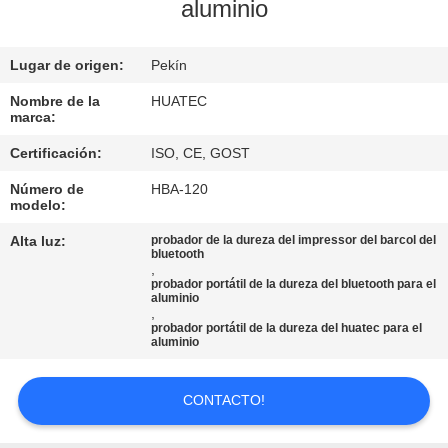
aluminio
CONTROL
Lugar de origen:
Pekín
DE
CALIDAD
Nombre de la
HUATEC
marca:
Certificación:
ISO, CE, GOST
ÉNTRENOS
Número de
HBA-120
EN
modelo:
CONTACTO
Alta luz:
probador de la dureza del impressor del barcol del
bluetooth
CON
,
probador portátil de la dureza del bluetooth para el
aluminio
,
PIDA
probador portátil de la dureza del huatec para el
aluminio
UNA
CITA
CONTACTO!