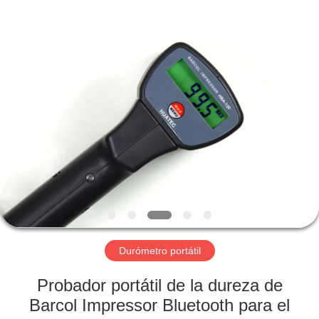
-
2026
HUATEC
GROUP
CORPORATION.
All
Rights
Reserved.
HOGAR
PRODUCTOS
SOBRE
NOSOTROS
VIAJE
DE
Durómetro portátil
LA
Probador portátil de la dureza de
FÁBRICA
Barcol Impressor Bluetooth para el