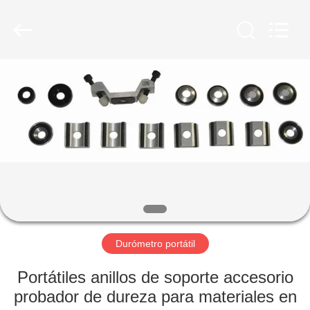
-
2026
HUATEC
GROUP
CORPORATION.
All
Rights
Reserved.
HOGAR
PRODUCTOS
SOBRE
NOSOTROS
VIAJE
DE
Durómetro portátil
LA
Portátiles anillos de soporte accesorio
FÁBRICA
probador de dureza para materiales en