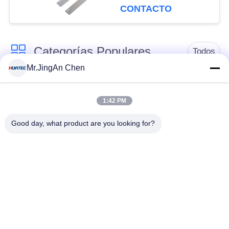
CONTACTO
Categorías Populares
Todos
Mr.JingAn Chen
Detector de defectos
Medidor de espesor
por ultrasonidos
por ultrasonidos
1:42 PM
Good day, what product are you looking for?
Medidor de espesor
Durómetro portátil
de recubrimiento
Correas eslabonadas
X-Ray Detector de
de la tubería de la
defectos
radiografía
Detector de
Partículas