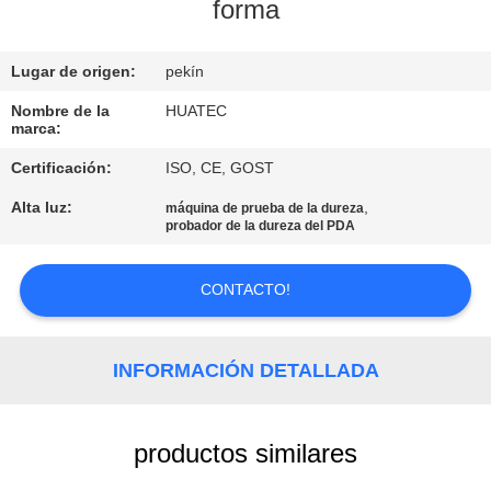
forma
CONTROL
Lugar de origen:
pekín
DE
CALIDAD
Nombre de la
HUATEC
marca:
Certificación:
ISO, CE, GOST
ÉNTRENOS
Alta luz:
,
máquina de prueba de la dureza
EN
probador de la dureza del PDA
CONTACTO
CON
CONTACTO!
PIDA
INFORMACIÓN DETALLADA
UNA
CITA
productos similares