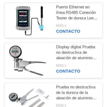
MAPA
Puerto Ethernet en
DEL
línea RS485 Conexión
SITIO
Tester de dureza Leeb
portátil para pruebas
MOQ:1
de dureza en tiempo
CONTACTO
PRIVACY
real
POLICY
Display digital Prueba
no destructiva de
aleación de aluminio
Webster Tester de
MOQ:1
dureza
CONTACTO
Prueba no destructiva
de la dureza de la
aleación de aluminio
rápida Webster
MOQ:1