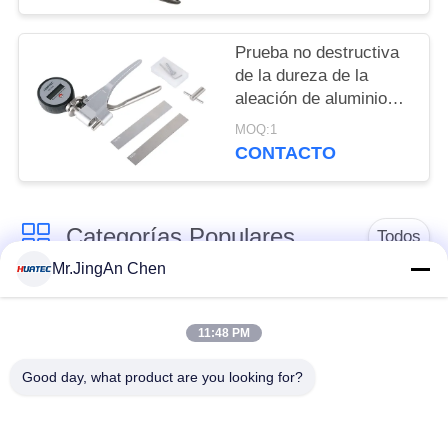
Prueba no destructiva
de la dureza de la
aleación de aluminio
rápida Webster
MOQ:1
CONTACTO
Categorías Populares
Todos
Mr.JingAn Chen
Detector de defectos
Medidor de espesor
por ultrasonidos
por ultrasonidos
11:48 PM
Good day, what product are you looking for?
Medidor de espesor
Durómetro portátil
de recubrimiento