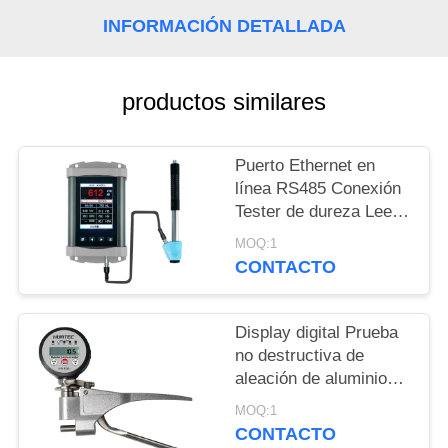
MAPA
INFORMACIÓN DETALLADA
DEL
SITIO
productos similares
PRIVACY
Puerto Ethernet en
POLICY
línea RS485 Conexión
Tester de dureza Leeb
portátil para pruebas
MOQ:1
de dureza en tiempo
CONTACTO
real
Display digital Prueba
no destructiva de
aleación de aluminio
Webster Tester de
MOQ:1
dureza
CONTACTO