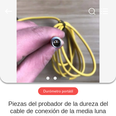
-
2026
HUATEC
GROUP
CORPORATION.
All
Rights
Reserved.
HOGAR
PRODUCTOS
SOBRE
NOSOTROS
VIAJE
DE
Durómetro portátil
LA
Piezas del probador de la dureza del
FÁBRICA
cable de conexión de la media luna