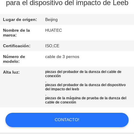
para el dispositivo del impacto de Leeb
CONTROL
Lugar de origen:
Beijing
DE
CALIDAD
Nombre de la
HUATEC
marca:
Certificación:
ISO,CE
ÉNTRENOS
Número de
cable de 3 pernos
EN
modelo:
CONTACTO
Alta luz:
piezas del probador de la dureza del cable de
conexión
CON
,
piezas del probador de la dureza del dispositivo
del impacto del leeb
,
PIDA
piezas de la máquina de prueba de la dureza del
cable de conexión
UNA
CITA
CONTACTO!