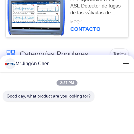
ASL Detector de fugas
de las válvulas de
emisión de ondas
MOQ:1
acústicas de doble
CONTACTO
canal
Categorías Populares
Todos
Mr.JingAn Chen
Detector de defectos
Medidor de espesor
por ultrasonidos
por ultrasonidos
2:37 PM
Good day, what product are you looking for?
Medidor de espesor
Durómetro portátil
de recubrimiento
Correas eslabonadas
X-Ray Detector de
de la tubería de la