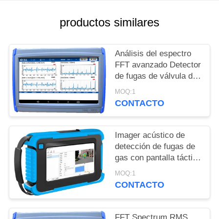
MAPA
DEL
productos similares
SITIO
Análisis del espectro
FFT avanzado Detector
PRIVACY
de fugas de válvula de
POLICY
emisión acústica
MOQ:1
sincrónica de doble
CONTACTO
canal con ganancia
opcional
Imager acústico de
detección de fugas de
gas con pantalla táctil
de 7.0 pulgadas, 4G
MOQ:1
Full Netcom,
CONTACTO
GPS/Beidou, HAI-100
FFT Spectrum RMS