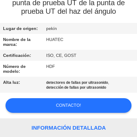
punta de prueba UT de la punta de
prueba UT del haz del ángulo
CONTROL
DE
Lugar de origen:
pekín
CALIDAD
Nombre de la
HUATEC
marca:
ÉNTRENOS
Certificación:
ISO, CE, GOST
EN
Número de
HDF
CONTACTO
modelo:
CON
Alta luz:
,
detectores de fallas por ultrasonido
detección de fallas por ultrasonido
PIDA
CONTACTO!
UNA
CITA
INFORMACIÓN DETALLADA