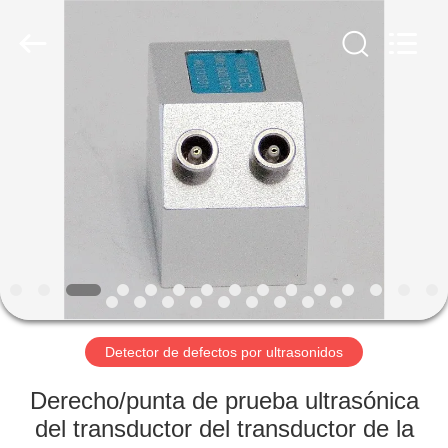
-
2026
HUATEC
GROUP
CORPORATION.
All
Rights
Reserved.
HOGAR
PRODUCTOS
SOBRE
NOSOTROS
VIAJE
DE
Detector de defectos por ultrasonidos
LA
Derecho/punta de prueba ultrasónica
FÁBRICA
del transductor del transductor de la