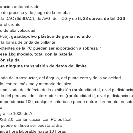
:
bración automatizado
o de proceso y de juego de la prueba
 de DAC (6dBDAC), de AVG, de TCG y de B
, 28 curvas de
los
DGS
r el cliente
o de alta velocidad
IP65)
, guardapolvo plástico de goma incluido
e la forma de onda de brillante
 potentes de la PC pueden ser exportación a sobresalir
sa 1kg modelo, total con la batería
ión rápida
ra ninguna transmisión de datos del límite
 del transductor, del ángulo, del punto cero y de la velocidad
control máximo y memoria del pico
izada del defecto de la exhibición (profundidad d, nivel p, distancia
l personal del interruptor tres ((profundidad d, nivel p, distancia s)
ependencia 100, cualquier criterio se puede entrar libremente, nosotr
ba
áfico 1000 de A
 2,0, comunicación con PC es fácil
ede en línea ser puesto al día
núa hora laborable hasta 10 horas