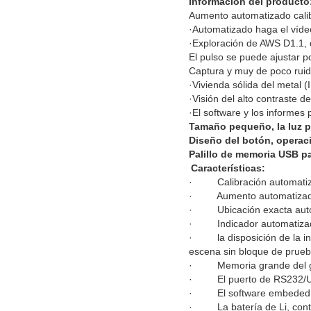
Información del producto
Aumento automatizado cali
·Automatizado haga el víde
·Exploración de AWS D1.1,
El pulso se puede ajustar po
Captura y muy de poco ruid
·Vivienda sólida del metal (
·Visión del alto contraste d
·El software y los informes
Tamaño pequeño, la luz pe
Diseño del botón, operac
Palillo de memoria USB pa
Características:
· Calibración automatizada
· Aumento automatizado, 
· Ubicación exacta automat
· Indicador automatizado de
· la disposición de la ind
escena sin bloque de prue
· Memoria grande del gr
· El puerto de RS232/USB
· El software embeded pu
· La batería de Li, conti