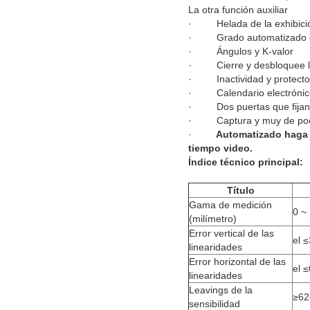
La otra función auxiliar
· Helada de la exhibici
· Grado automatizado d
· Ángulos y K-valor
· Cierre y desbloquee la 
· Inactividad y protector
· Calendario electrónico 
· Dos puertas que fijan e
· Captura y muy de poco 
·
Automatizado haga el 
tiempo video.
Índice técnico principal:
Título
Gama de medición
0 ~
(milímetro)
Error vertical de las
el 
linearidades
Error horizontal de las
el 
linearidades
Leavings de la
≥62
sensibilidad