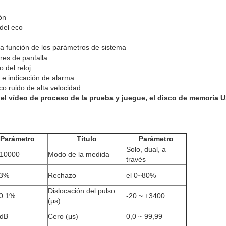
ón
el eco
función de los parámetros de sistema
es de pantalla
del reloj
 indicación de alarma
ruido de alta velocidad
vídeo de proceso de la prueba y juegue, el disco de memoria US
Parámetro
Título
Parámetro
Solo, dual, a
 10000
Modo de la medida
través
≤3%
Rechazo
el 0~80%
Dislocación del pulso
≤0.1%
-20 ~ +3400
(μs)
dB
Cero (μs)
0,0 ~ 99,99