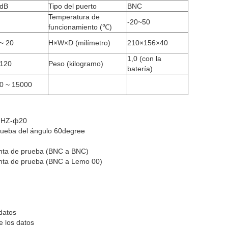
dB
Tipo del puerto
BNC
Temperatura de
-20~50
funcionamiento (℃)
 ~ 20
H×W×D (milímetro)
210×156×40
1,0 (con la
 120
Peso (kilogramo)
batería)
0 ~ 15000
5MHZ-ф20
ueba del ángulo 60degree
unta de prueba (BNC a BNC)
unta de prueba (BNC a Lemo 00)
jo de los datos
o RS232 de los datos