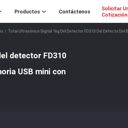
Solicitar U
Productos
Contáctenos
Cotización
os
/
Total Ultrasónico Digital 1kg Del Detector FD310 Del Defecto Del
 del detector FD310
moria USB mini con