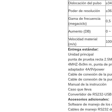
Dislocación del pulso
≥34
Poder de resolución
≥36
Gama de frecuencia
0,5
(megaciclo)
Aumento (DB)
0 ~
Velocidad material
100
(m/s)
Entrega estándar:
Unidad principal
punta de prueba recta 2.
4MHZ-8x9m m, punta de pr
adaptador 4A/9Vpower
Cable de conexión de la p
Cable de conexión de la p
Manual de la instrucción
Caso que lleva
Convertidor de RS232-USB
Accesorios adicionales:
Software de mane
Cables de manej