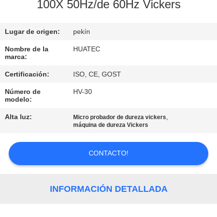
100X 50Hz/de 60Hz Vickers
CONTROL
Lugar de origen:
pekín
DE
CALIDAD
Nombre de la
HUATEC
marca:
Certificación:
ISO, CE, GOST
ÉNTRENOS
Número de
HV-30
EN
modelo:
CONTACTO
Alta luz:
,
Micro probador de dureza vickers
máquina de dureza Vickers
CON
CONTACTO!
PIDA
UNA
INFORMACIÓN DETALLADA
CITA