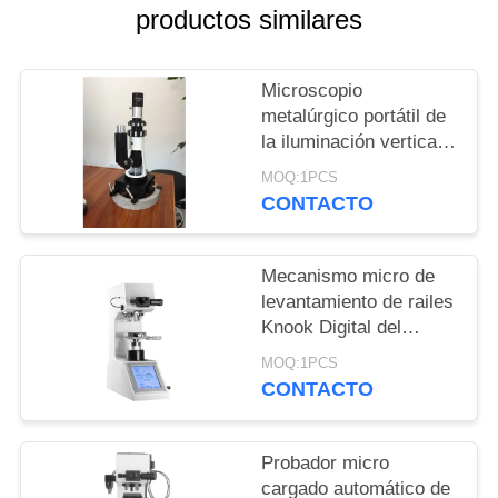
MAPA
productos similares
DEL
SITIO
Microscopio
metalúrgico portátil de
la iluminación vertical
PRIVACY
para la máquina de
MOQ:1PCS
POLICY
prueba de la dureza del
CONTACTO
metal
Mecanismo micro de
levantamiento de railes
Knook Digital del
probador de la dureza
MOQ:1PCS
de Vickers de la guía
CONTACTO
cruzada óptica
Probador micro
cargado automático de