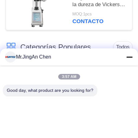
la dureza de Vickers
con el probador de
MOQ:1pcs
Vickers de la pantalla
CONTACTO
de 8 pulgadas
Categorías Populares
Todos
Mr.JingAn Chen
Detector de defectos
Medidor de espesor
por ultrasonidos
por ultrasonidos
3:57 AM
Good day, what product are you looking for?
Medidor de espesor
Durómetro portátil
de recubrimiento
Correas eslabonadas
X-Ray Detector de
de la tubería de la
defectos
radiografía