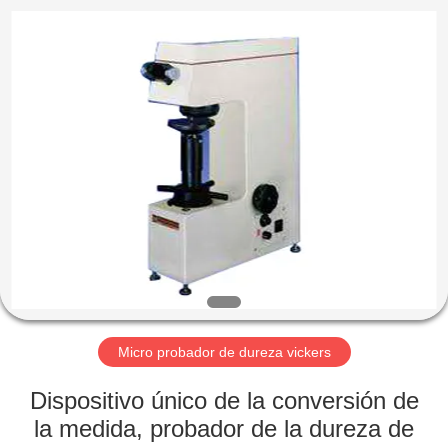
-
2026
HUATEC
GROUP
CORPORATION.
All
Rights
Reserved.
HOGAR
PRODUCTOS
SOBRE
NOSOTROS
VIAJE
DE
Micro probador de dureza vickers
LA
Dispositivo único de la conversión de
FÁBRICA
la medida, probador de la dureza de