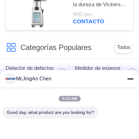
la dureza de Vickers
con el probador de
MOQ:1pcs
Vickers de la pantalla
CONTACTO
de 8 pulgadas
Categorías Populares
Todos
Detector de defectos
Medidor de espesor
por ultrasonidos
por ultrasonidos
Mr.JingAn Chen
Medidor de espesor
Durómetro portátil
5:31 AM
de recubrimiento
Good day, what product are you looking for?
Correas eslabonadas
X-Ray Detector de
de la tubería de la
defectos
radiografía