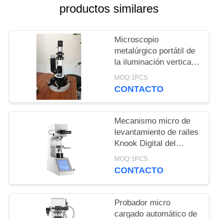
MAPA
productos similares
DEL
SITIO
Microscopio
metalúrgico portátil de
la iluminación vertical
PRIVACY
para la máquina de
MOQ:1PCS
POLICY
prueba de la dureza del
CONTACTO
metal
Mecanismo micro de
levantamiento de railes
Knook Digital del
probador de la dureza
MOQ:1PCS
de Vickers de la guía
CONTACTO
cruzada óptica
Probador micro
cargado automático de