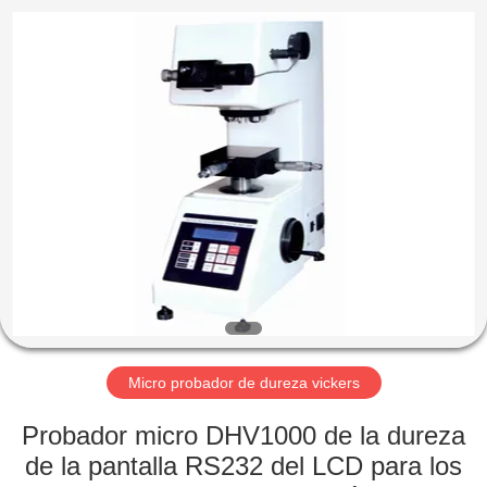
-
2026
HUATEC
GROUP
CORPORATION.
All
Rights
Reserved.
HOGAR
PRODUCTOS
SOBRE
NOSOTROS
VIAJE
DE
Micro probador de dureza vickers
LA
Probador micro DHV1000 de la dureza
FÁBRICA
de la pantalla RS232 del LCD para los