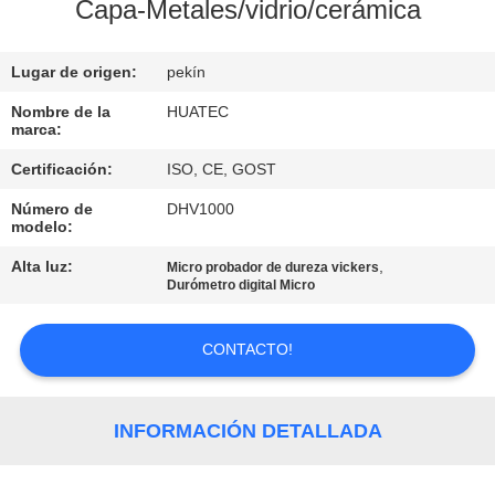
Capa-Metales/vidrio/cerámica
CONTROL
Lugar de origen:
pekín
DE
CALIDAD
Nombre de la
HUATEC
marca:
Certificación:
ISO, CE, GOST
ÉNTRENOS
Número de
DHV1000
EN
modelo:
CONTACTO
Alta luz:
,
Micro probador de dureza vickers
Durómetro digital Micro
CON
CONTACTO!
PIDA
UNA
INFORMACIÓN DETALLADA
CITA